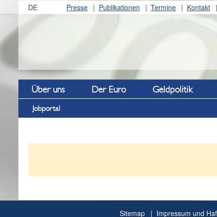
Accesskey
Accesskey
Accesskey
Zum Inhalt springen
Zum Hauptmenü springen
Zur Suche springen
[3]
[1]
[2]
DE
Presse
Publikationen
Termine
Kontakt
Über uns
Der Euro
Geldpolitik
Jobportal
Sitemap
Impressum und Haf