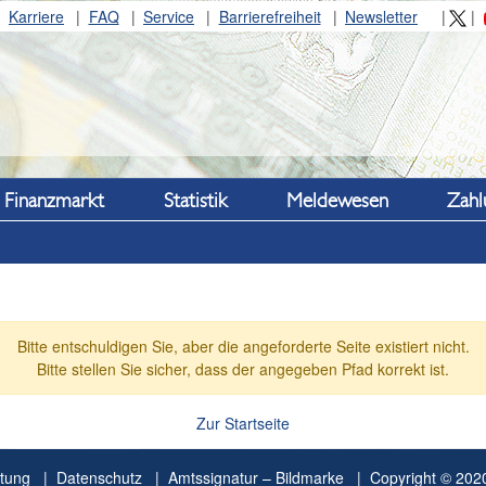
Karriere
FAQ
Service
Barrierefreiheit
Newsletter
Finanzmarkt
Statistik
Meldewesen
Zahl
Bitte entschuldigen Sie, aber die angeforderte Seite existiert nicht.
Bitte stellen Sie sicher, dass der angegeben Pfad korrekt ist.
Zur Startseite
tung
Datenschutz
Amtssignatur – Bildmarke
Copyright © 2020